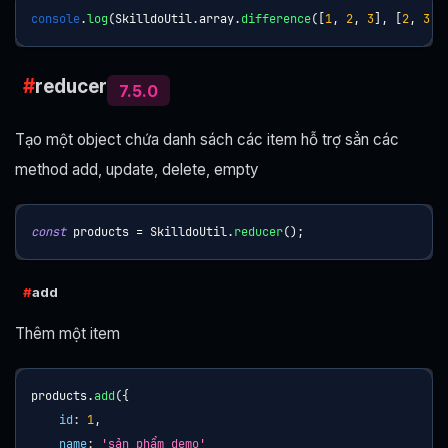
console
.
log
(
SkilldoUtil
.
array
.
difference
(
[
1
,
2
,
3
]
,
[
2
,
3
,
reducer
7.5.0
Tạo một object chứa danh sách các item hỗ trợ sẳn các
method add, update, delete, empty
const
 products 
=
SkilldoUtil
.
reducer
(
)
;
add
Thêm một item
products
.
add
(
{
id
:
1
,
name
:
'sản phẩm demo'