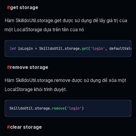
get storage
Hàm SkilldoUtil.storage.get được sử dụng để lấy giá trị của
một LocalStorage dựa trên tên của nó
let
 isLogin 
=
SkilldoUtil
.
storage
.
get
(
'login'
,
 defaultValue
remove storage
Hàm SkilldoUtil.storage.remove được sử dụng để xóa một
LocalStorage khỏi trình duyệt.
SkilldoUtil
.
storage
.
remove
(
'login'
)
clear storage