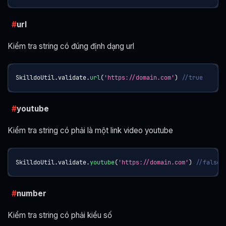
url
Kiểm tra string có đúng định dạng url
SkilldoUtil
.
validate
.
url
(
'https://domain.com'
)
//true
youtube
Kiểm tra string có phải là một link video youtube
SkilldoUtil
.
validate
.
youtube
(
'https://domain.com'
)
//false
number
Kiểm tra string có phải kiểu số