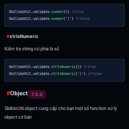
SkilldoUtil
.
validate
.
number
(
1
)
//true
SkilldoUtil
.
validate
.
number
(
'1'
)
//false
strIsNumeric
Kiểm tra string có phải là số
SkilldoUtil
.
validate
.
strIsNumeric
(
1
)
//true
SkilldoUtil
.
validate
.
strIsNumeric
(
'1'
)
//false
Object
7.3.0
SkilldoUtil.object cung cấp cho bạn một số function xử lý
object cơ bản