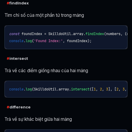
findIndex
Tìm chỉ số của một phần tử trong mảng
const
 foundIndex 
=
SkilldoUtil
.
array
.
findIndex
(
numbers
,
(
nu
console
.
log
(
'Found Index:'
,
 foundIndex
)
;
intersect
Trả về các điểm giống nhau của hai mảng
console
.
log
(
SkilldoUtil
.
array
.
intersect
(
[
1
,
2
,
3
]
,
[
2
,
3
,
4
difference
Trả về sự khác biệt giữa hai mảng