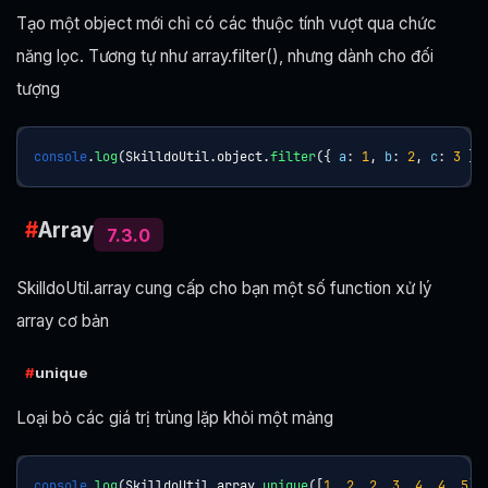
Tạo một object mới chỉ có các thuộc tính vượt qua chức
năng lọc. Tương tự như array.filter(), nhưng dành cho đối
tượng
console
.
log
(
SkilldoUtil
.
object
.
filter
(
{
a
:
1
,
b
:
2
,
c
:
3
}
,
Array
7.3.0
SkilldoUtil.array cung cấp cho bạn một số function xử lý
array cơ bản
unique
Loại bỏ các giá trị trùng lặp khỏi một mảng
console
.
log
(
SkilldoUtil
.
array
.
unique
(
[
1
,
2
,
2
,
3
,
4
,
4
,
5
]
)