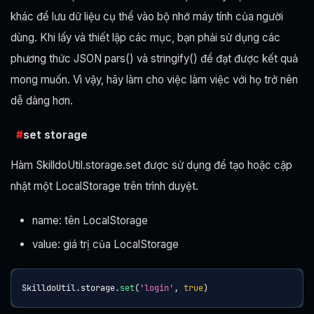
khác để lưu dữ liệu cụ thể vào bộ nhớ máy tính của người
dùng. Khi lấy và thiết lập các mục, bạn phải sử dụng các
phương thức JSON pars() và stringify() để đạt được kết quả
mong muốn. Vì vậy, hãy làm cho việc làm việc với họ trở nên
dễ dàng hơn.
set storage
Hàm SkilldoUtil.storage.set được sử dụng để tạo hoặc cập
nhật một LocalStorage trên trình duyệt.
name: tên LocalStorage
value: giá trị của LocalStorage
SkilldoUtil
.
storage
.
set
(
'login'
,
true
)