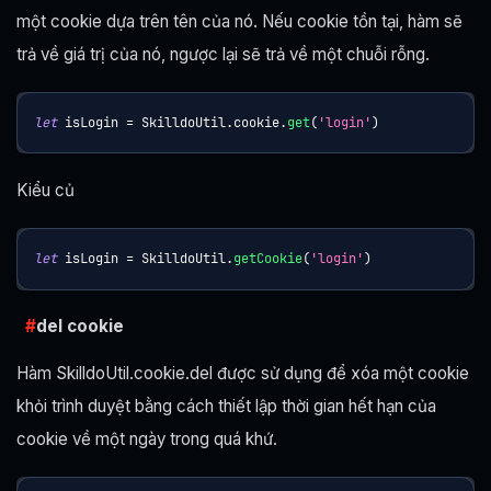
một cookie dựa trên tên của nó. Nếu cookie tồn tại, hàm sẽ
trả về giá trị của nó, ngược lại sẽ trả về một chuỗi rỗng.
let
 isLogin 
=
SkilldoUtil
.
cookie
.
get
(
'login'
)
Kiểu củ
let
 isLogin 
=
SkilldoUtil
.
getCookie
(
'login'
)
del cookie
Hàm SkilldoUtil.cookie.del được sử dụng để xóa một cookie
khỏi trình duyệt bằng cách thiết lập thời gian hết hạn của
cookie về một ngày trong quá khứ.