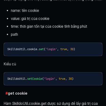
name: tên cookie
value: giá trị của cookie
time: thời gian tồn tại của cookie tính bằng phút
path
SkilldoUtil
.
cookie
.
set
(
'login'
,
true
,
30
)
Kiểu củ
SkilldoUtil
.
setCookie
(
'login'
,
true
,
30
)
get cookie
Hàm SkilldoUtil.cookie.get được sử dụng để lấy giá trị của