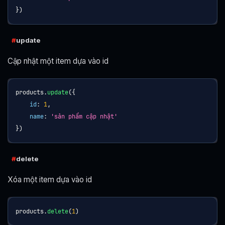
}
)
update
Cập nhật một item dựa vào id
products
.
update
(
{
id
:
1
,
name
:
'sản phẩm cập nhật'
}
)
delete
Xóa một item dựa vào id
products
.
delete
(
1
)