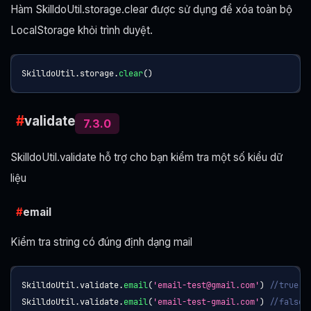
Hàm SkilldoUtil.storage.clear được sử dụng để xóa toàn bộ
LocalStorage khỏi trình duyệt.
SkilldoUtil
.
storage
.
clear
(
)
validate
7.3.0
SkilldoUtil.validate hỗ trợ cho bạn kiểm tra một số kiểu dữ
liệu
email
Kiểm tra string có đúng định dạng mail
SkilldoUtil
.
validate
.
email
(
'email-test@gmail.com'
)
//true
SkilldoUtil
.
validate
.
email
(
'email-test-gmail.com'
)
//false