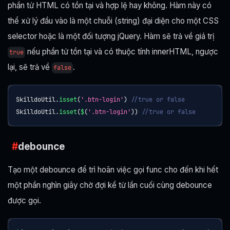
phần tử HTML có tồn tại và hợp lệ hay không. Hàm này có
thể xử lý đầu vào là một chuỗi (string) đại diện cho một CSS
selector hoặc là một đối tượng jQuery. Hàm sẽ trả về giá trị
nếu phần tử tồn tại và có thuộc tính innerHTML, ngược
true
lại, sẽ trả về
.
false
SkilldoUtil
.
isset
(
'.btn-login'
)
//true or false
SkilldoUtil
.
isset
(
$
(
'.btn-login'
)
)
//true or false
debounce
Tạo một debounce để trì hoãn việc gọi func cho đến khi hết
một phần nghìn giây chờ đợi kể từ lần cuối cùng debounce
được gọi.