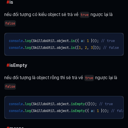
is
nếu đối tượng có kiểu object sẽ trả về
ngược lại là
true
false
console
.
log
(
SkilldoUtil
.
object
.
is
(
{
a
:
1
}
)
)
;
// true
console
.
log
(
SkilldoUtil
.
object
.
is
(
[
1
,
2
,
3
]
)
)
;
// false
isEmpty
nếu đối tượng là object rỗng thì sẽ trả về
ngược lại là
true
false
console
.
log
(
SkilldoUtil
.
object
.
isEmpty
(
{
}
)
)
;
// true
console
.
log
(
SkilldoUtil
.
object
.
isEmpty
(
{
a
:
1
}
)
)
;
// false