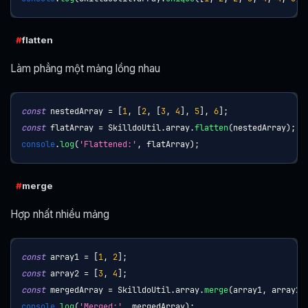
flatten
Làm phẳng một mảng lồng nhau
const
 nestedArray 
=
[
1
,
[
2
,
[
3
,
4
]
,
5
]
,
6
]
;
const
 flatArray 
=
SkilldoUtil
.
array
.
flatten
(
nestedArray
)
;
console
.
log
(
'Flattened:'
,
 flatArray
)
;
merge
Hợp nhất nhiều mảng
const
 array1 
=
[
1
,
2
]
;
const
 array2 
=
[
3
,
4
]
;
const
 mergedArray 
=
SkilldoUtil
.
array
.
merge
(
array1
,
 array2
)
console
.
log
(
'Merged:'
,
 mergedArray
)
;