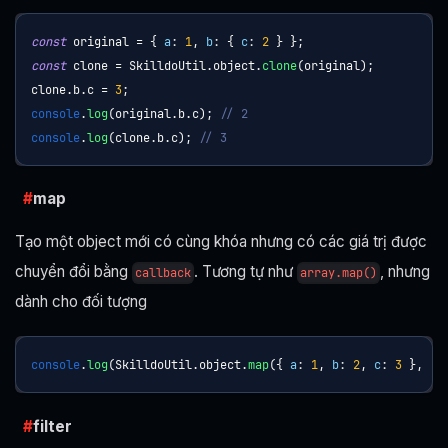
const
 original 
=
{
a
:
1
,
b
:
{
c
:
2
}
}
;
const
 clone 
=
SkilldoUtil
.
object
.
clone
(
original
)
;
clone
.
b
.
c
=
3
;
console
.
log
(
original
.
b
.
c
)
;
// 2
console
.
log
(
clone
.
b
.
c
)
;
// 3
map
Tạo một object mới có cùng khóa nhưng có các giá trị được
chuyển đổi bằng
. Tương tự như
, nhưng
callback
array.map()
dành cho đối tượng
console
.
log
(
SkilldoUtil
.
object
.
map
(
{
a
:
1
,
b
:
2
,
c
:
3
}
,
(
v
filter