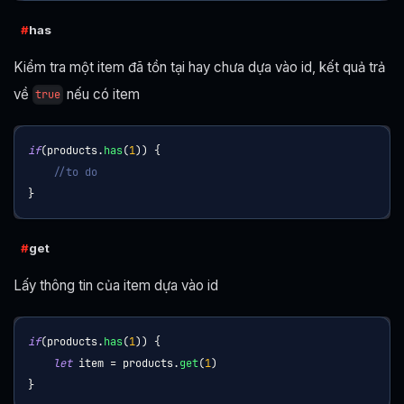
has
Kiểm tra một item đã tồn tại hay chưa dựa vào id, kết quả trả
về
nếu có item
true
if
(
products
.
has
(
1
)
)
{
//to do
}
get
Lấy thông tin của item dựa vào id
if
(
products
.
has
(
1
)
)
{
let
 item 
=
 products
.
get
(
1
)
}