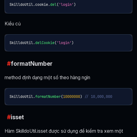
SkilldoUtil
.
cookie
.
del
(
'login'
)
Kiểu củ
SkilldoUtil
.
delCookie
(
'login'
)
formatNumber
method định dạng một số theo hàng ngìn
SkilldoUtil
.
formatNumber
(
10000000
)
// 10,000,000
isset
Hàm SkilldoUtil.isset được sử dụng để kiểm tra xem một