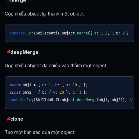
merge
Gộp nhiều object lại thành một object
console
.
log
(
SkilldoUtil
.
object
.
merge
(
{
a
:
1
}
,
{
b
:
2
}
,
{
deepMerge
Gộp nhiều object đa chiều vào thành một object
const
 obj1 
=
{
a
:
1
,
b
:
{
x
:
10
}
}
;
const
 obj2 
=
{
b
:
{
y
:
20
}
,
c
:
3
}
;
console
.
log
(
SkilldoUtil
.
object
.
deepMerge
(
obj1
,
 obj2
)
)
;
// {
clone
Tạo một bản sao của một object