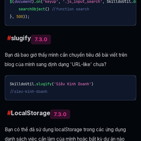
$
(
document
)
.
on
(
'keyup'
,
'.js_input_search'
,
SkilldoUtil
.
deb
searchObject
(
)
//function search
}
,
500
)
)
;
slugify
7.3.0
Bạn đã bao giờ thấy mình cần chuyển tiêu đề bài viết trên
blog của mình sang định dạng 'URL-like' chưa?
SkilldoUtil
.
slugify
(
'Siêu Kinh Doanh'
)
//sieu-kinh-doanh
LocalStorage
7.3.0
Bạn có thể đã sử dụng localStorage trong các ứng dụng
danh sách việc cần làm của mình hoặc bất kỳ dự án nào