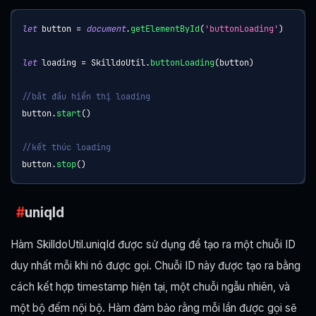
let
 button 
=
document
.
getElementById
(
'buttonLoading'
)
let
 loading 
=
SkilldoUtil
.
buttonLoading
(
button
)
//bắt đầu hiển thị loading
button
.
start
(
)
//kết thúc loading
button
.
stop
(
)
uniqId
Hàm SkilldoUtil.uniqId được sử dụng để tạo ra một chuỗi ID
duy nhất mỗi khi nó được gọi. Chuỗi ID này được tạo ra bằng
cách kết hợp timestamp hiện tại, một chuỗi ngẫu nhiên, và
một bộ đếm nội bộ. Hàm đảm bảo rằng mỗi lần được gọi sẽ