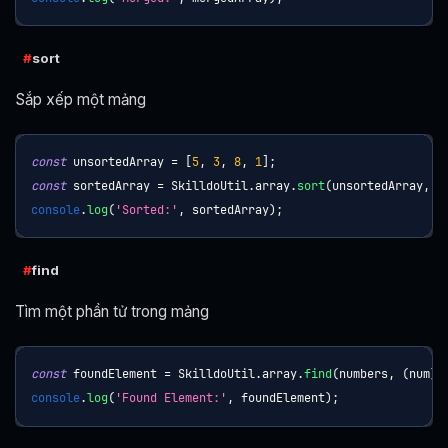
sort
Sắp xếp một mảng
const
 unsortedArray 
=
[
5
,
3
,
8
,
1
]
;
const
 sortedArray 
=
SkilldoUtil
.
array
.
sort
(
unsortedArray
,
(
console
.
log
(
'Sorted:'
,
 sortedArray
)
;
find
Tìm một phần tử trong mảng
const
 foundElement 
=
SkilldoUtil
.
array
.
find
(
numbers
,
(
num
)
console
.
log
(
'Found Element:'
,
 foundElement
)
;