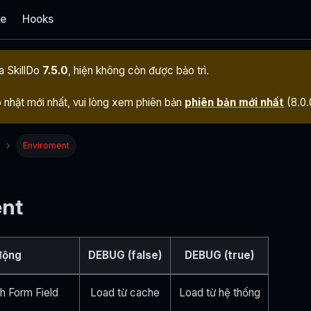
e
Hooks
ủa
SkillDo
7.5.0
, hiện không còn được bảo trì.
nhật mới nhất, vui lòng xem phiên bản
phiên bản mới nhất
(
8.0.
Enviroment
nt
động
DEBUG (false)
DEBUG (true)
h Form Field
Load từ cache
Load từ hệ thống