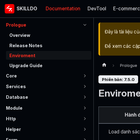
SKILLDO
Documentation
DevTool
E-commerc
SKILLDO
Prologue
Đây là tài liệu c
Overview
Release Notes
Để xem các cập 
Enviroment
Upgrade Guide
Prologue
Core
Phiên bản: 7.5.0
Services
Envirome
Database
Module
Hành 
Http
Helper
Load danh sác
Form