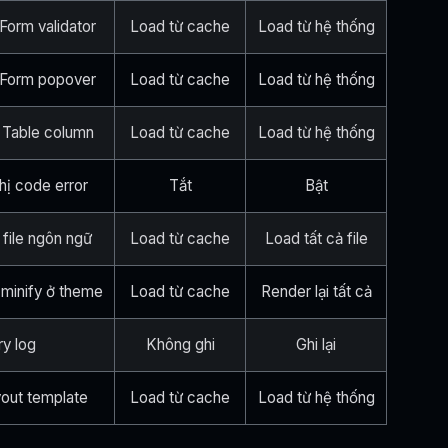
Form validator
Load từ cache
Load từ hệ thống
 Form popover
Load từ cache
Load từ hệ thống
 Table column
Load từ cache
Load từ hệ thống
thị code error
Tắt
Bật
file ngôn ngữ
Load từ cache
Load tất cả file
 minify ở theme
Load từ cache
Render lại tất cả
ry log
Không ghi
Ghi lại
ayout template
Load từ cache
Load từ hệ thống