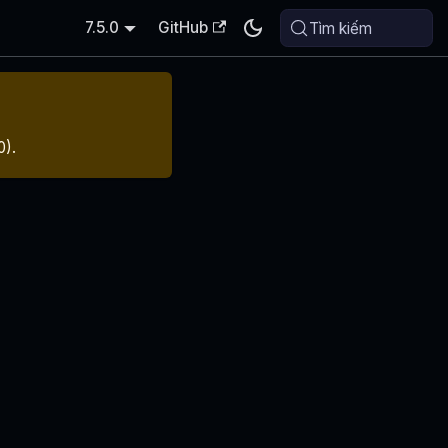
7.5.0
GitHub
Tìm kiếm
0
).