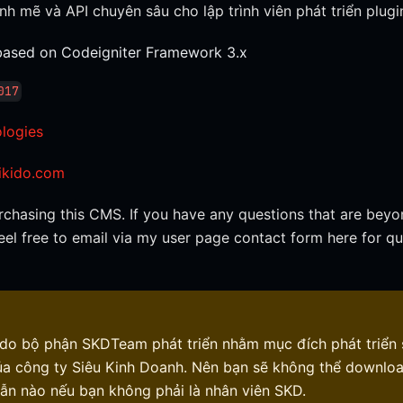
h mẽ và API chuyên sâu cho lập trình viên phát triển plugi
based on Codeigniter Framework 3.x
017
logies
ikido.com
chasing this CMS. If you have any questions that are beyo
 feel free to email via my user page contact form here for q
s do bộ phận SKDTeam phát triển nhằm mục đích phát triển
ủa công ty Siêu Kinh Doanh. Nên bạn sẽ không thể downlo
ẫn nào nếu bạn không phải là nhân viên SKD.