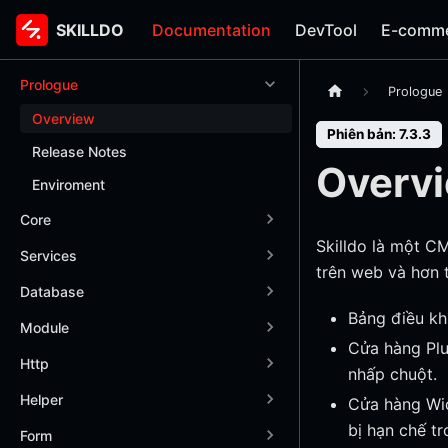
SKILLDO
SKILLDO
Documentation
DevTool
E-comm
Prologue
Prologue
Overview
Phiên bản: 7.3.3
Release Notes
Overv
Enviroment
Core
Skilldo là một CM
Services
trên web và hơn 
Database
Bảng điều khi
Module
Cửa hàng Plu
Http
nhấp chuột.
Helper
Cửa hàng Wid
bị hạn chế tr
Form