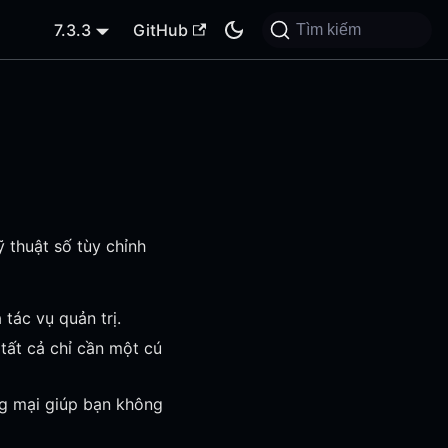
7.3.3
GitHub
Tìm kiếm
ỹ thuật số tùy chỉnh
tác vụ quản trị.
tất cả chỉ cần một cú
g mại giúp bạn không