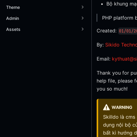
Bộ khung mạn
Theme
PHP platform 
Admin
Assets
Created:
01/01/2
By:
Sikido Techno
Email:
kythuat@s
Thank you for pur
help file, please
you so much!
WARNING
Skilldo là cm
dụng nội bộ c
bất kì hướng d