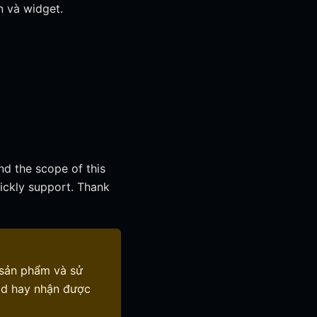
n và widget.
nd the scope of this
uickly support. Thank
 sản phẩm và sử
ad hay nhận được