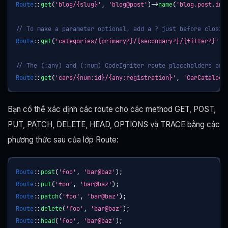
Route
::
get
(
'blog/{slug}'
,
'blog@post'
)
->
name
(
'blog.post.ind
// To make a parameter optional, add a ? just before closin
Route
::
get
(
'categories/{primary?}/{secondary?}/{filter?}'
,
// The (:any) and (:num) CodeIgniter route placeholders are
Route
::
get
(
'cars/{num:id}/{any:registration}'
,
'CarCatalog@
Bạn có thể xác định các route cho các method GET, POST,
PUT, PATCH, DELETE, HEAD, OPTIONS và TRACE bằng các
phương thức sau của lớp Route:
Route
::
post
(
'foo'
,
'bar@baz'
)
;
Route
::
put
(
'foo'
,
'bar@baz'
)
;
Route
::
patch
(
'foo'
,
'bar@baz'
)
;
Route
::
delete
(
'foo'
,
'bar@baz'
)
;
Route
::
head
(
'foo'
,
'bar@baz'
)
;