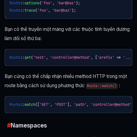
Route
::
options
(
'foo'
,
'bar@baz'
)
;
Route
::
trace
(
'foo'
,
'bar@baz'
)
;
Bạn có thể truyền một mảng với các thuộc tính tuyến đường
làm đối số thứ ba:
Route
::
get
(
'test'
,
'controller@method'
,
[
'prefix'
=>
'...'
,
Bạn cũng có thể chấp nhận nhiều method HTTP trong một
route bằng cách sử dụng phương thức
:
Route::match()
Route
::
match
(
[
'GET'
,
'POST'
]
,
'path'
,
'controller@method'
,
Namespaces