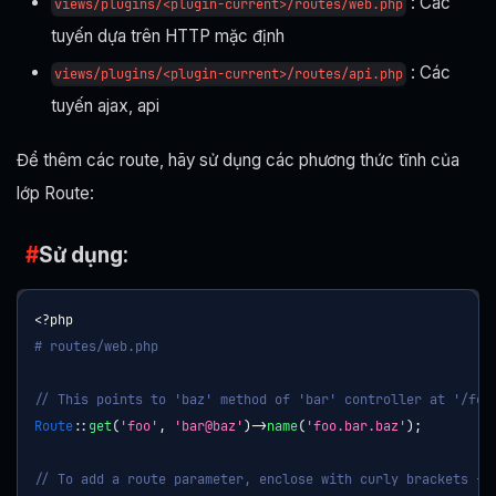
: Các
views/plugins/<plugin-current>/routes/web.php
tuyến dựa trên HTTP mặc định
: Các
views/plugins/<plugin-current>/routes/api.php
tuyến ajax, api
Để thêm các route, hãy sử dụng các phương thức tĩnh của
lớp Route:
Sử dụng:
<?php
# routes/web.php
// This points to 'baz' method of 'bar' controller at '/foo
Route
::
get
(
'foo'
,
'bar@baz'
)
->
name
(
'foo.bar.baz'
)
;
// To add a route parameter, enclose with curly brackets {}