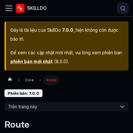
SKILLDO
Đây là tài liệu của
SkillDo
7.0.0
, hiện không còn được
bảo trì.
Để xem các cập nhật mới nhất, vui lòng xem phiên bản
phiên bản mới nhất
(
8.0.0
).
Core
Route
Phiên bản: 7.0.0
Trên trang này
Route