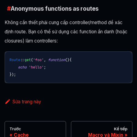
Anonymous functions as routes
Không cần thiết phải cung cấp controller/method để xác
định route. Bạn có thể sử dụng các function ẩn danh (hoặc
closures) làm controllers:
Route
::
get
(
'foo'
,
function
(
)
{
echo
'hello'
;
}
)
;
Sửa trang này
Trước
Kế tiếp
Cache
Macro và Mixin