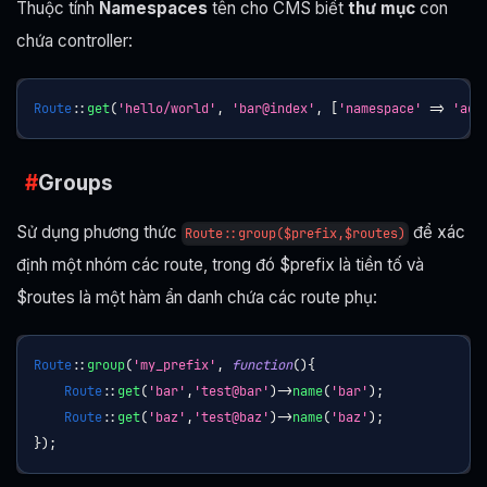
Thuộc tính
Namespaces
tên cho CMS biết
thư mục
con
chứa controller:
Route
::
get
(
'hello/world'
,
'bar@index'
,
[
'namespace'
=>
'adm
Groups
Sử dụng phương thức
để xác
Route::group($prefix,$routes)
định một nhóm các route, trong đó $prefix là tiền tố và
$routes là một hàm ẩn danh chứa các route phụ:
Route
::
group
(
'my_prefix'
,
function
(
)
{
Route
::
get
(
'bar'
,
'test@bar'
)
->
name
(
'bar'
)
;
Route
::
get
(
'baz'
,
'test@baz'
)
->
name
(
'baz'
)
;
}
)
;